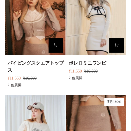
ス
セ
ウ
ッ
ェ
ト
ッ
ア
ト
ッ
プ
ワ
ン
ピ
パ
ボ
パイピングスクエアトップ
ボレロミニワンピ
ー
イ
レ
ス
ス
¥11,550
¥16,500
ピ
ロ
¥11,550
¥16,500
ベ
2 色展開
ブ
ン
ミ
グ
2 色展開
ブ
ー
ラ
グ
ニ
レ
ラ
ジ
ッ
ス
ワ
ー
ウ
ュ
ク
割引 30%
ク
ン
ン
エ
ピ
ア
ト
ッ