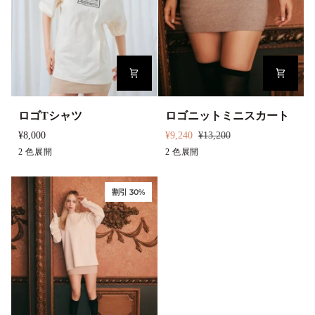
プ
ス
ロ
ロ
ロゴTシャツ
ロゴニットミニスカート
ゴ
ゴ
¥8,000
¥9,240
¥13,200
T
ニ
ベ
2 色展開
ブ
グ
2 色展開
ブ
シ
ッ
ー
ラ
レ
ラ
ャ
ト
ジ
ッ
ー
ウ
割引 30%
ツ
ミ
ュ
ク
ン
ニ
ス
カ
ー
ト