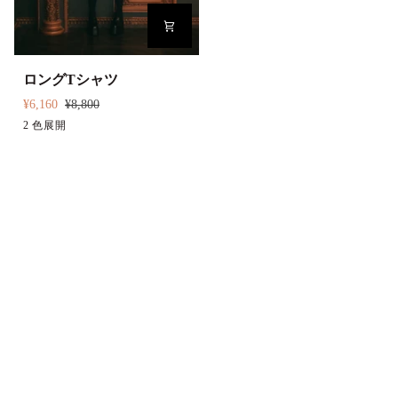
ロ
ロングTシャツ
ン
¥6,160
¥8,800
グ
ブ
2 色展開
ホ
T
ラ
ワ
シ
ウ
イ
ャ
ン
ト
ツ