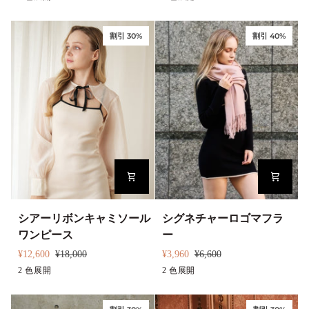
ル
ッ
ン
ラ
レ
ラ
リ
ト
ク
ウ
ー
ウ
割引 30%
割引 40%
ボ
チ
ン
ン
ン
ェ
タ
ッ
イ
ク
ト
ミ
ワ
ニ
ン
ワ
ピ
ン
ー
ピ
ス
ー
ス
シ
シ
シアーリボンキャミソール
シグネチャーロゴマフラ
ア
グ
ワンピース
ー
ー
ネ
¥12,600
¥18,000
¥3,960
¥6,600
リ
チ
ベ
2 色展開
ブ
ピ
2 色展開
ホ
ボ
ャ
ー
ラ
ン
ワ
ン
ー
ジ
ッ
ク
イ