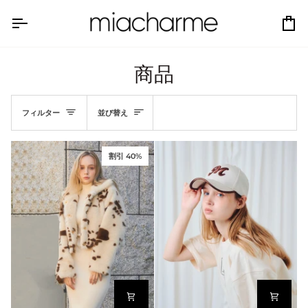
コ
ン
カ
テ
ー
ン
ト
商品
ツ
へ
並
ス
フィルター
並び替え
キ
び
ッ
プ
割引 40%
替
え