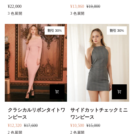
テ
デ
¥22,000
¥13,860
¥19,800
ィ
ィ
ア
3 色展開
ブ
ピ
ベ
3 色展開
ブ
ピ
ン
ガ
イ
ラ
ン
ー
ラ
ン
グ
ン・
ボ
ッ
ク
ジ
ッ
ク
割引 30%
割引 30%
リ
ニ
リ
ク
ュ
ク
ボ
ッ
ー
ン
ト
ワ
ド
ン
レ
ピ
ス
ー
set
ス
ク
サ
クラシカルリボンタイトワ
サイドカットチェックミニ
ラ
イ
ンピース
ワンピース
シ
ド
¥12,320
¥17,600
¥10,500
¥15,000
カ
カ
ピ
2 色展開
ブ
グ
2 色展開
ブ