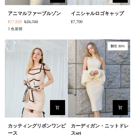
ア
イ
アニマルファーブルゾン
イニシャルロゴキャップ
ニ
ニ
¥17,820
¥29,700
¥7,700
マ
シ
ブ
3 色展開
ベ
ブ
ル
ャ
ラ
ー
ラ
フ
ル
ッ
ジ
ウ
割引 30%
ァ
ロ
ク
ュ
ン
ー
ゴ
ド
ブ
キ
ッ
ル
ャ
ト
ゾ
ッ
ン
プ
カ
カ
カッティングリボンワンピ
カーディガン・ニットドレ
ッ
ー
ース
スset