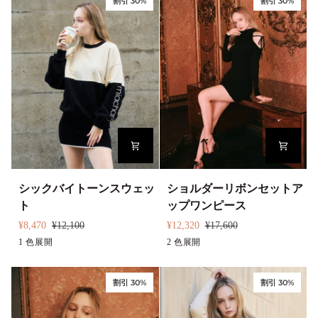
割引 30%
割引 30%
キ
ロ
ュ
ク
ト
ャ
ゴ
ミ
マ
ソ
フ
ー
ラ
ル
ー
ワ
ン
ピ
ー
ス
シ
シ
シックバイトーンスウェッ
ショルダーリボンセットア
ッ
ョ
ト
ップワンピース
ク
ル
¥8,470
¥12,100
¥12,320
¥17,600
バ
ダ
ベ
1 色展開
ブ
2 色展開
ブ
イ
ー
ー
ラ
ラ
ト
リ
ジ
ッ
ウ
割引 30%
割引 30%
ー
ボ
ュ
ク
ン
ン
ン