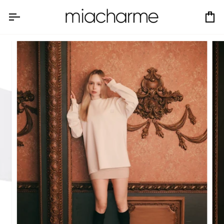
コ
ン
カ
テ
ー
ン
ト
ツ
へ
ス
キ
ッ
プ