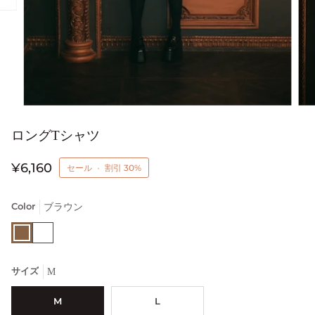
ロングTシャツ
¥6,160
セール
•
割引
30%
Color
ブラウン
ブ
ホ
ラ
ワ
ウ
イ
ン
ト
サイズ
M
M
L