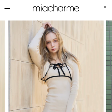
コ
ン
カ
テ
ー
ン
ト
ツ
へ
ス
キ
ッ
プ