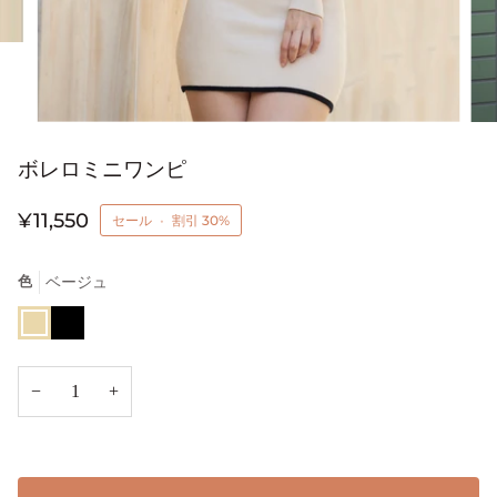
ボレロミニワンピ
¥11,550
セール
•
割引
30%
色
ベージュ
ベ
ブ
ー
ラ
ジ
ッ
ュ
ク
−
+