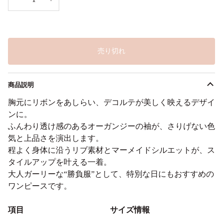
リ
エ
ー
シ
ョ
ン
売り切れ
は
売
り
切
れ
商品説明
ま
た
胸元にリボンをあしらい、デコルテが美しく映えるデザイ
は
ンに。
利
用
ふんわり透け感のあるオーガンジーの袖が、さりげない色
不
気と上品さを演出します。
可
程よく身体に沿うリブ素材とマーメイドシルエットが、ス
タイルアップを叶える一着。
大人ガーリーな“勝負服”として、特別な日にもおすすめの
ワンピースです。
項目
サイズ情報