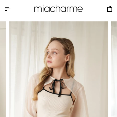
コ
ン
カ
テ
ー
ン
ト
ツ
へ
ス
キ
ッ
プ