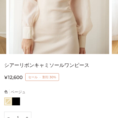
シアーリボンキャミソールワンピース
¥12,600
セール
•
割引
30%
色
ベージュ
ベ
選
ブ
ー
択
ラ
ジ
し
ッ
ュ
た
ク
バ
−
+