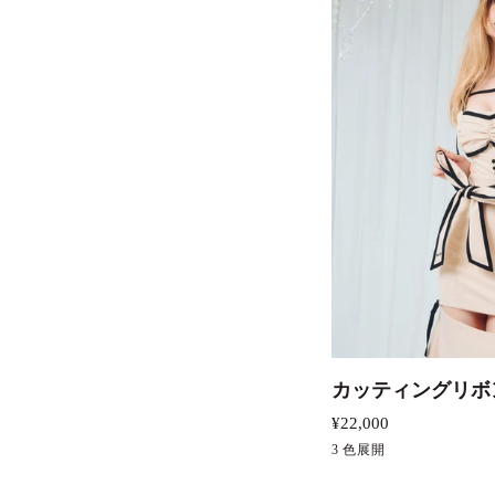
え
カー
カ
カッティングリボ
ッ
¥22,000
テ
ア
3 色展開
ブ
ピ
ィ
イ
ラ
ン