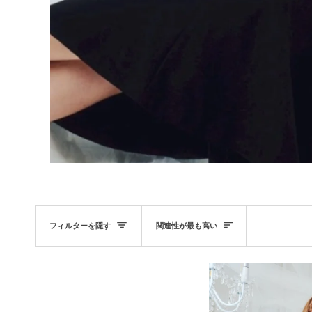
並
フィルターを隠す
関連性が最も高い
び
替