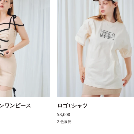
トに追加
クイック追加
ロ
ンワンピース
ロゴTシャツ
ゴ
¥8,000
T
ベ
2 色展開
ブ
シ
ー
ラ