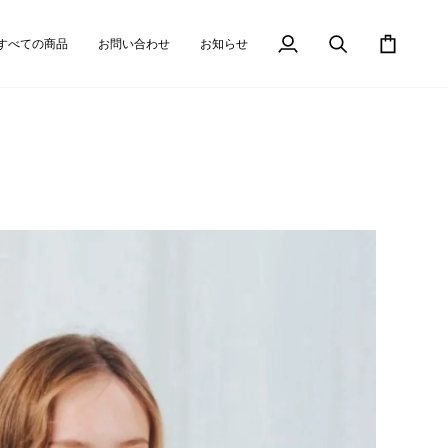
すべての商品
お問い合わせ
お知らせ
マ
検
カ
イ
索
ー
ア
ト
カ
ウ
ン
ト